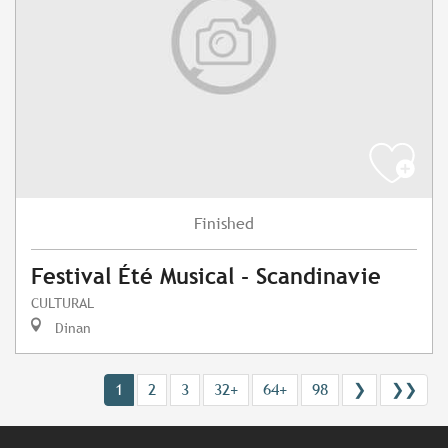
Finished
Festival Été Musical - Scandinavie
CULTURAL
Dinan
1
2
3
32+
64+
98
❯
❯❯