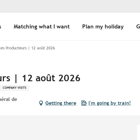
s
Matching what I want
Plan my holiday
G
 les Producteurs | 12 août 2026
urs | 12 août 2026
COMPANY VISITS
néral de
Getting there
I'm going by train!