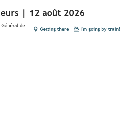
cteurs | 12 août 2026
u Général de
Getting there
I'm going by train!