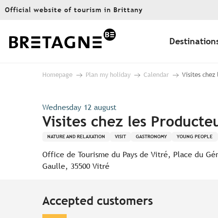
Aller
Official website of tourism in Brittany
au
contenu
principal
Destination
Homepage
Plan my holiday
Calendar
Visites chez
Wednesday 12 august
Visites chez les Producte
NATURE AND RELAXATION
VISIT
GASTRONOMY
YOUNG PEOPLE
Office de Tourisme du Pays de Vitré, Place du Gé
Gaulle, 35500 Vitré
Accepted customers