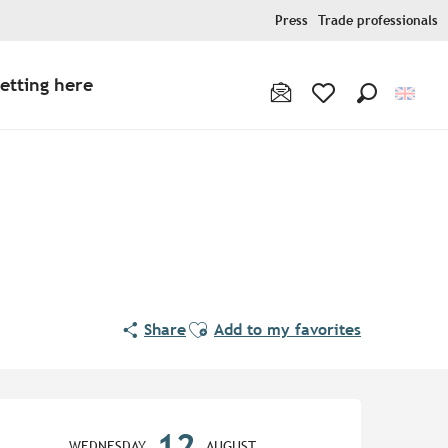
Press
Trade professionals
etting here
Search
Voir les favoris
Ajouter aux favoris
Share
Add to my favorites
Opening hours & contact de
12
WEDNESDAY
AUGUST